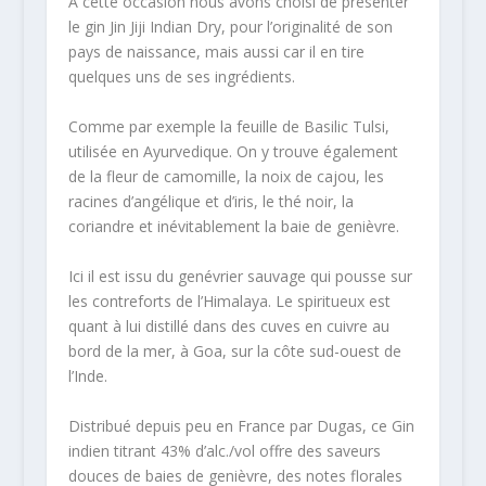
A cette occasion nous avons choisi de présenter
le gin Jin Jiji Indian Dry, pour l’originalité de son
pays de naissance, mais aussi car il en tire
quelques uns de ses ingrédients.
Comme par exemple la feuille de Basilic Tulsi,
utilisée en Ayurvedique. On y trouve également
de la fleur de camomille, la noix de cajou, les
racines d’angélique et d’iris, le thé noir, la
coriandre et inévitablement la baie de genièvre.
Ici il est issu du genévrier sauvage qui pousse sur
les contreforts de l’Himalaya. Le spiritueux est
quant à lui distillé dans des cuves en cuivre au
bord de la mer, à Goa, sur la côte sud-ouest de
l’Inde.
Distribué depuis peu en France par Dugas, ce Gin
indien titrant 43% d’alc./vol offre des saveurs
douces de baies de genièvre, des notes florales