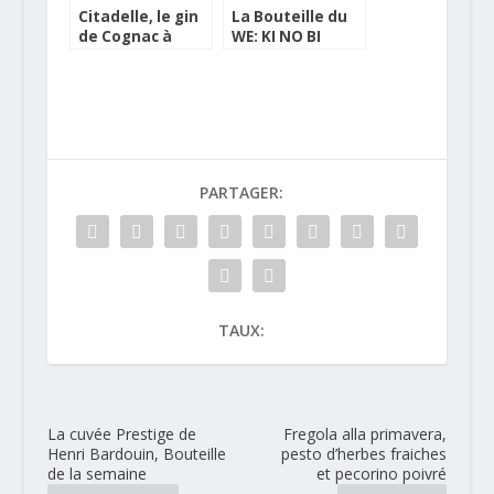
Citadelle, le gin
La Bouteille du
de Cognac à
WE: KI NO BI
partir d’une
Kyoto Dry Gin
recette
artisanale de
Dunkerque
PARTAGER:
TAUX:
La cuvée Prestige de
Fregola alla primavera,
Henri Bardouin, Bouteille
pesto d’herbes fraiches
de la semaine
et pecorino poivré