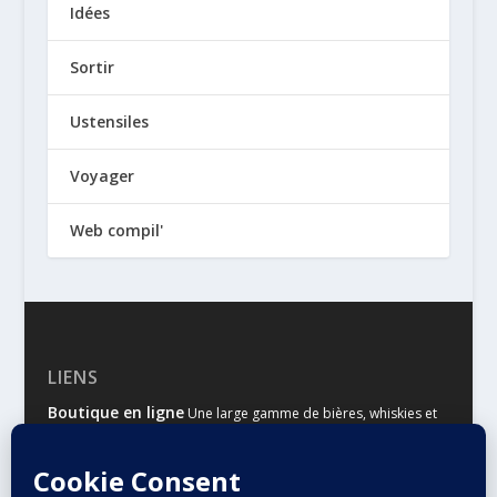
Idées
Sortir
Ustensiles
Voyager
Web compil'
LIENS
Boutique en ligne
Une large gamme de bières, whiskies et
autres spiritueux
Malts & Houblons
Le site d’information des amateurs de