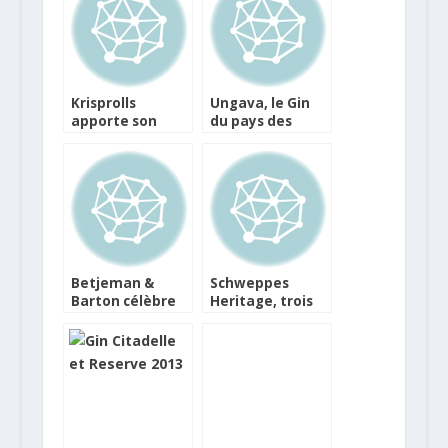
France
Krisprolls
Ungava, le Gin
apporte son
du pays des
soutien au World
Inuits
Food
Programme
Betjeman &
Schweppes
Barton célèbre
Heritage, trois
les thés indiens
recettes
premium pour
vos cocktails