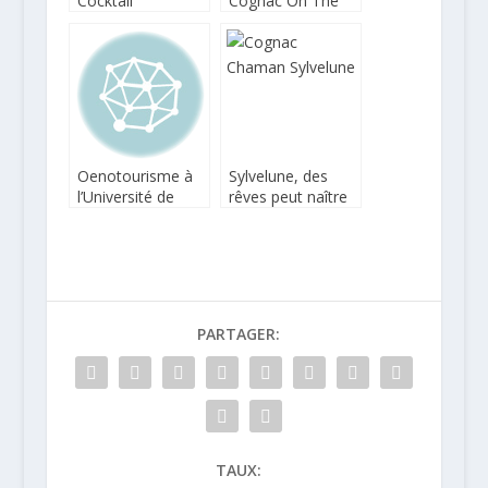
Cocktail
Cognac On The
Connexion revient
Rocks
à Paris mais aussi
à Bordeaux
Oenotourisme à
Sylvelune, des
l’Université de
rêves peut naître
Reims – Institut
une maison de
Georges Chappaz
cognac
PARTAGER:
TAUX: