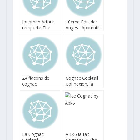
Jonathan Arthur
10ème Part des
remporte The
Anges : Apprentis
Toast of Paris
d’Auteuil reçoit un
Courvoisier 2017
chèque de
265.700 euros
24 flacons de
Cognac Cocktail
cognac
Connexion, la
d’exception aux
2eme tournée est
enchères pour La
lancée !
Part des Anges
La Cognac
ABK6 la fait