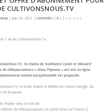
 ET OFFRE D’ABONNEMENT POUR
 DE CULTIVONSNOUS.TV
mieau
|
Juin 16, 2021
|
Ustensiles
|
0
|
tivonsNous.Tv , la chaîne de Guillaume Canet et Edouard
s de téléspectateurs « Nous Paysans » est mis en ligne
d’abonnement annuel exceptionnelle est proposée.
onsNous.Tv, la seule chaine tv dédiée au mieux manger, du
 est le parain.
s Poirier avec la voix de
 millions de téléspectateurs en prime time sur France 2.