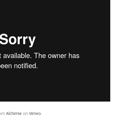
rom
Alchimie
on
Vimeo
.