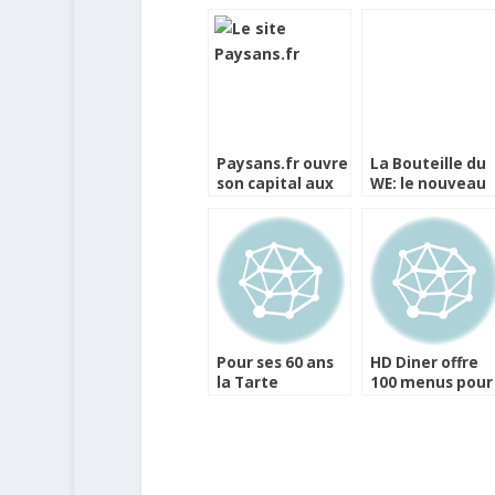
Paysans.fr ouvre
La Bouteille du
son capital aux
WE: le nouveau
internautes
Carré Cointreau
Pour ses 60 ans
HD Diner offre
la Tarte
100 menus pour
Tropezienne
fêter ses 10 ans 
s’offre un livre et
12 chefs