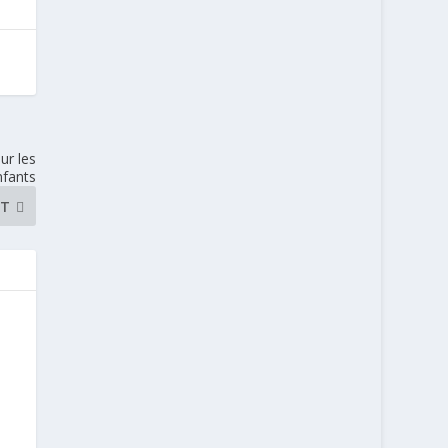
ur les
nfants
NT