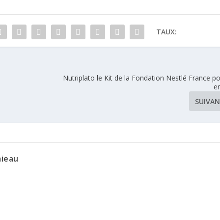
TAUX:
Nutriplato le Kit de la Fondation Nestlé France po
e
SUIVA
mieau