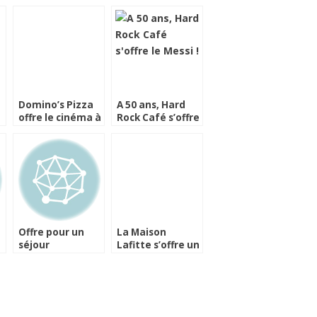
Domino’s Pizza
A 50 ans, Hard
offre le cinéma à
Rock Café s’offre
la maison
le Messi !
Offre pour un
La Maison
séjour
Lafitte s’offre un
!
gastronomique
écrin rue Cler à
au Moulin de la
Paris
Gorce