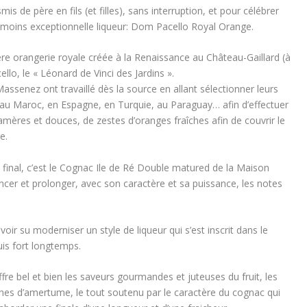
is de père en fils (et filles), sans interruption, et pour célébrer
 moins exceptionnelle liqueur: Dom Pacello Royal Orange.
ière orangerie royale créée à la Renaissance au Château-Gaillard (à
lo, le « Léonard de Vinci des Jardins ».
 Massenez ont travaillé dès la source en allant sélectionner leurs
, au Maroc, en Espagne, en Turquie, au Paraguay… afin d’effectuer
mères et douces, de zestes d’oranges fraîches afin de couvrir le
e.
 final, c’est le Cognac Ile de Ré Double matured de la Maison
cer et prolonger, avec son caractère et sa puissance, les notes
avoir su moderniser un style de liqueur qui s’est inscrit dans le
is fort longtemps.
re bel et bien les saveurs gourmandes et juteuses du fruit, les
hes d’amertume, le tout soutenu par le caractère du cognac qui