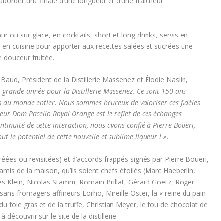
aborder une finale d’une longueur et d’une fraicheur
ou sur glace, en cocktails, short et long drinks, servis en
llié en cuisine pour apporter aux recettes salées et sucrées une
e douceur fruitée.
Baud, Président de la Distillerie Massenez et Élodie Naslin,
grande année pour la Distillerie Massenez. Ce sont 150 ans
es du monde entier. Nous sommes heureux de valoriser ces fidèles
ueur Dom Pacello Royal Orange est le reflet de ces échanges
tinuité de cette interaction, nous avons confié à Pierre Boueri,
out le potentiel de cette nouvelle et sublime liqueur ! »
.
créées ou revisitées) et d’accords frappés signés par Pierre Boueri,
is de la maison, qu’ils soient chefs étoilés (Marc Haeberlin,
ges Klein, Nicolas Stamm, Romain Brillat, Gérard Goetz, Roger
ans fromagers affineurs Lorho, Mireille Oster, la « reine du pain
du foie gras et de la truffe, Christian Meyer, le fou de chocolat de
découvrir sur le site de la distillerie.