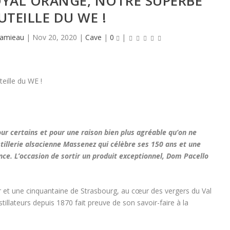
YAL ORANGE, NOTRE SUPERBE
UTEILLE DU WE !
Hamieau
|
Nov 20, 2020
|
Cave
|
0
|
ur certains et pour une raison bien plus agréable qu’on ne
istillerie alsacienne Massenez qui célèbre ses 150 ans et une
ce. L’occasion de sortir un produit exceptionnel, Dom Pacello
 et une cinquantaine de Strasbourg, au cœur des vergers du Val
tillateurs depuis 1870 fait preuve de son savoir-faire à la