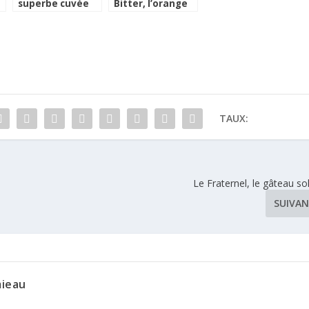
superbe cuvée
Bitter, l’orange
caritative des
sanguine de
rhums Chantal
Sicile dans votre
Comte
bar
TAUX:
Le Fraternel, le gâteau sol
SUIVA
mieau