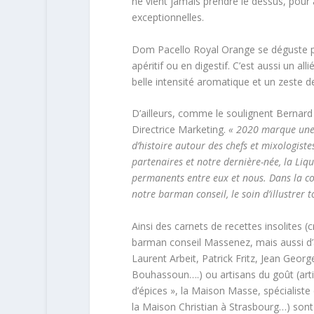
ne vient jamais prendre le dessus, pour 
exceptionnelles.
Dom Pacello Royal Orange se déguste pur 
apéritif ou en digestif. C’est aussi un a
belle intensité aromatique et un zeste d
D’ailleurs, comme le soulignent Bernard 
Directrice Marketing.
« 2020 marque une 
d’histoire autour des chefs et mixologist
partenaires et notre dernière-née, la Liq
permanents entre eux et nous. Dans la con
notre barman conseil, le soin d’illustrer t
Ainsi des carnets de recettes insolites (
barman conseil Massenez, mais aussi d’am
Laurent Arbeit, Patrick Fritz, Jean Geor
Bouhassoun….) ou artisans du goût (artis
d’épices », la Maison Masse, spécialiste 
la Maison Christian à Strasbourg…) sont à 