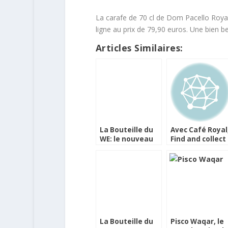
La carafe de 70 cl de Dom Pacello Royal 
ligne au prix de 79,90 euros. Une bien be
Articles Similaires:
La Bouteille du
Avec Café Royal
WE: le nouveau
Find and collect
Carré Cointreau
the code, et
gagnez des
places pour
Robbie Williams
La Bouteille du
Pisco Waqar, le