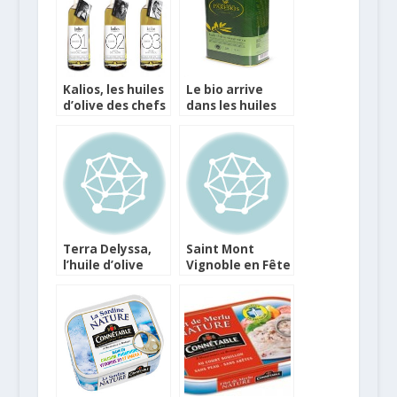
vierge extra
Kalios, les huiles
Le bio arrive
d’olive des chefs
dans les huiles
d’olive du
Domaine de
Pareskis
Terra Delyssa,
Saint Mont
l’huile d’olive
Vignoble en Fête
tunisienne de
va célébrer sa 20
qualité
ème édition