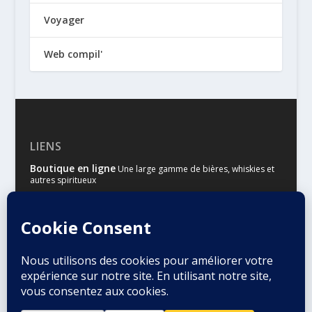
Voyager
Web compil'
LIENS
Boutique en ligne
Une large gamme de bières, whiskies et
autres spiritueux
Malts & Houblons
Le site d’information des amateurs de
bière et de whisky
Conçu par
| Propulsé par
Elegant Themes
WordPress