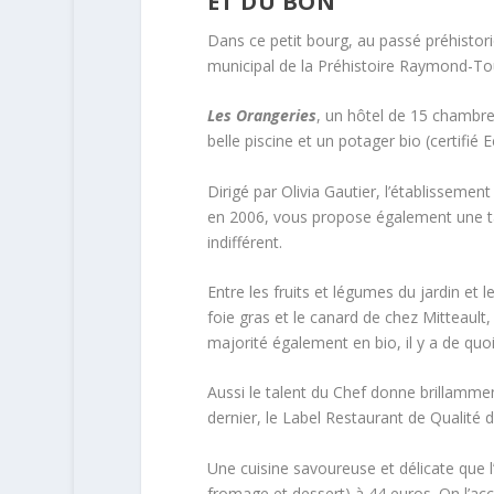
ET DU BON
Dans ce petit bourg, au passé préhistor
municipal de la Préhistoire Raymond-To
Les Orangeries
, un hôtel de 15 chambre
belle piscine et un potager bio (certifié
Dirigé par Olivia Gautier, l’établissement
en 2006, vous propose également une tab
indifférent.
Entre les fruits et légumes du jardin e
foie gras et le canard de chez Mitteaul
majorité également en bio, il y a de quoi 
Aussi le talent du Chef donne brillamment 
dernier, le Label Restaurant de Qualité d
Une cuisine savoureuse et délicate que 
fromage et dessert) à 44 euros. On l’a