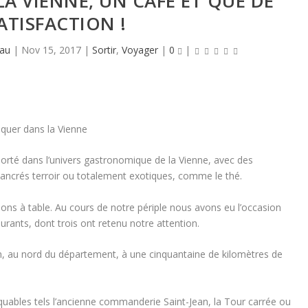
LA VIENNE, UN CAFÉ ET QUE DE
ATISFACTION !
eau
|
Nov 15, 2017
|
Sortir
,
Voyager
|
0
|
orté dans l’univers gastronomique de la Vienne, avec des
ancrés terroir ou totalement exotiques, comme le thé.
 à table. Au cours de notre périple nous avons eu l’occasion
aurants, dont trois ont retenu notre attention.
au nord du département, à une cinquantaine de kilomètres de
bles tels l’ancienne commanderie Saint-Jean, la Tour carrée ou