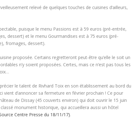
rveilleusement relevé de quelques touches de cuisines d’ailleurs,
espectable, puisque le menu Passions est à 59 euros (pré-entrée,
ges, dessert) et le menu Gourmandises est à 75 euros (pré-
e), fromages, dessert).
cuisine proposée. Certains regretteront peut-être qu’elle le soit un
ordables n’y soient proposées. Certes, mais ce n’est pas tous les
Toix…
récier le talent de Rivhard Toix en son établissement au bord du
i vient d’annoncer sa fermeture en février prochain ! Ce pour
hâteau de Dissay (45 couverts environ) qui doit ouvrir le 15 juin
 classé monument historique, qui accueillera aussi un hôtel
Source Centre Presse du 18/11/17)
.