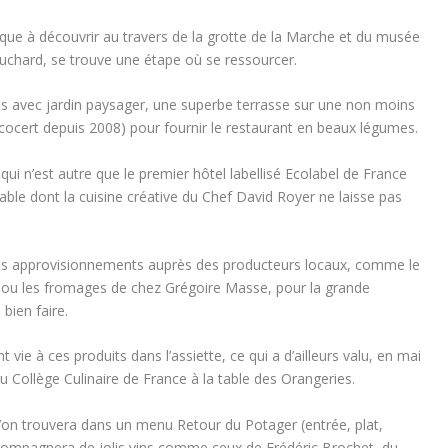
ique à découvrir au travers de la grotte de la Marche et du musée
uchard, se trouve une étape où se ressourcer.
s avec jardin paysager, une superbe terrasse sur une non moins
 Ecocert depuis 2008) pour fournir le restaurant en beaux légumes.
 qui n’est autre que le premier hôtel labellisé Ecolabel de France
le dont la cuisine créative du Chef David Royer ne laisse pas
t les approvisionnements auprès des producteurs locaux, comme le
t, ou les fromages de chez Grégoire Masse, pour la grande
bien faire.
vie à ces produits dans l’assiette, ce qui a d’ailleurs valu, en mai
u Collège Culinaire de France à la table des Orangeries.
l’on trouvera dans un menu Retour du Potager (entrée, plat,
ccompagnera de jolis vins comme ceux de Frédéric Brochet, du