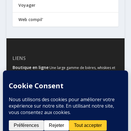
Voyager
Web compil'
LIENS
Boutique en ligne
Une large gamme de bières, whiskies et
autres spiritueux
Malts & Houblons
Le site d’information des amateurs de
bière et de whisky
Conçu par
| Propulsé par
Elegant Themes
WordPress