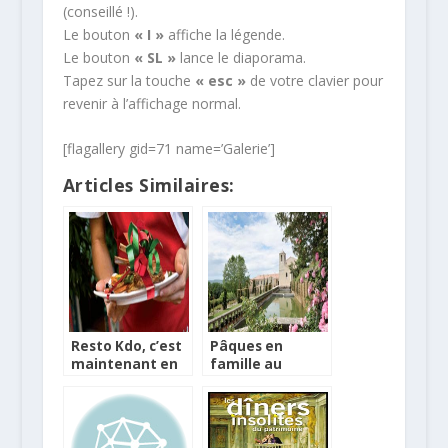
(conseillé !).
Le bouton
« I »
affiche la légende.
Le bouton
« SL »
lance le diaporama.
Tapez sur la touche
« esc »
de votre clavier pour
revenir à l’affichage normal.
[flagallery gid=71 name=’Galerie’]
Articles Similaires:
Resto Kdo, c’est
Pâques en
maintenant en
famille au
Val d’Oise et
Couvent des
Yvelines
Minimes