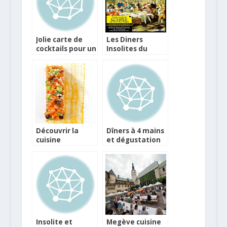
Jolie carte de
Les Diners
cocktails pour un
Insolites du
été à l’hôtel du
patrimoine du
Collectionneur
Pays d’Epinal
Découvrir la
Dîners à 4 mains
cuisine
et dégustation
responsable
animée à Val
avec Les Dîners
Thorens
Durables
Insolite et
Megève cuisine