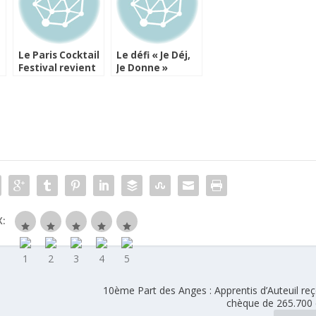
Le Paris Cocktail
Le défi « Je Déj,
Festival revient
Je Donne »
encore plus fort !
débute vendredi
:
10ème Part des Anges : Apprentis d’Auteuil reç
chèque de 265.700