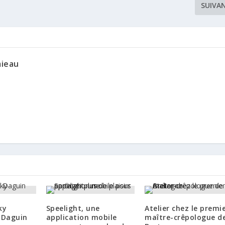
SUIVA
mieau
ky
Speelight, une
Atelier chez le premi
 Daguin
application mobile
maître-crêpologue d