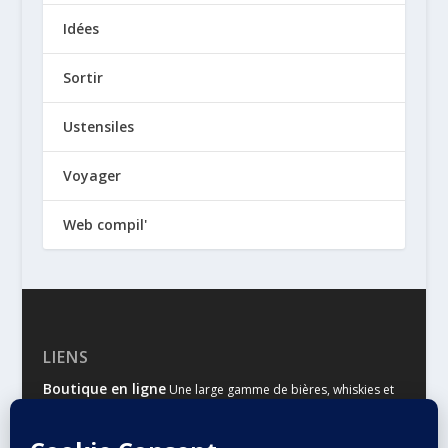
Idées
Sortir
Ustensiles
Voyager
Web compil'
LIENS
Boutique en ligne
Une large gamme de bières, whiskies et
autres spiritueux