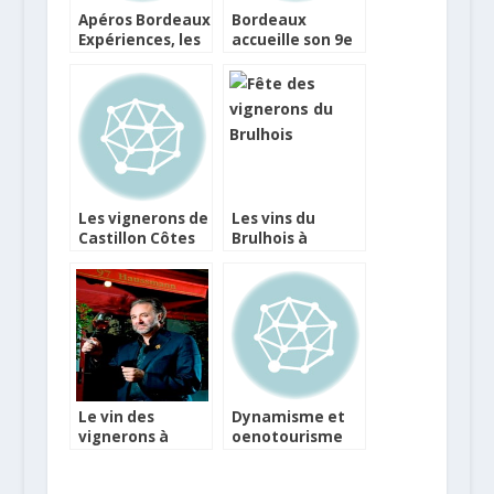
Apéros Bordeaux
Bordeaux
Expériences, les
accueille son 9e
dates
Blaye au
parisiennes de
Comptoir
l’été
Les vignerons de
Les vins du
Castillon Côtes
Brulhois à
de Bordeaux
découvrir lors de
viennent chez
La Fête des
vous !
Vignerons
Le vin des
Dynamisme et
vignerons à
oenotourisme
découvrir chez
en Côtes de
Philippe Faure-
Bordeaux