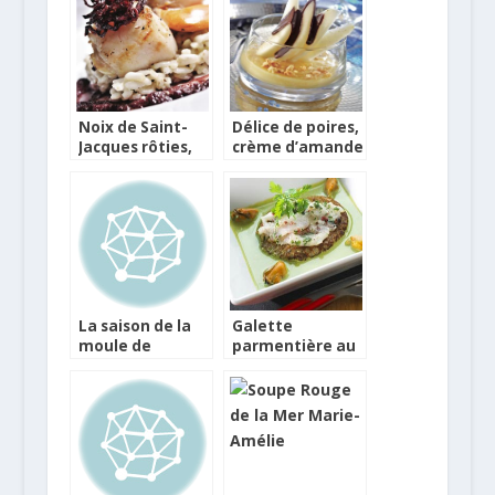
Noix de Saint-
Délice de poires,
Jacques rôties,
crème d’amande
risotto au coulis
et Chocolat
de betteraves et
sauce à l’orange
La saison de la
Galette
moule de
parmentière au
Barfleur est
blé noir. Poisson
lancée !
blanc mariné
(bar), crème de
laitue au cidre et
moules