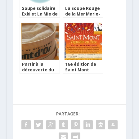
Soupe solidaire
La Soupe Rouge
Exki et La Mie de
de la Mer Marie-
pain
Amélie certifiée
Label Rouge
Partir à la
16e édition de
découverte du
Saint Mont
Mont d’Or
Vignoble en Fête
PARTAGER: