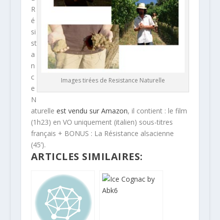
R
é
si
st
a
n
c
Images tirées de Resistance Naturelle
e
N
aturelle
est vendu sur Amazon
, il contient : le film
(1h23) en VO uniquement (italien) sous-titres
français + BONUS : La Résistance alsacienne
(45’).
ARTICLES SIMILAIRES: