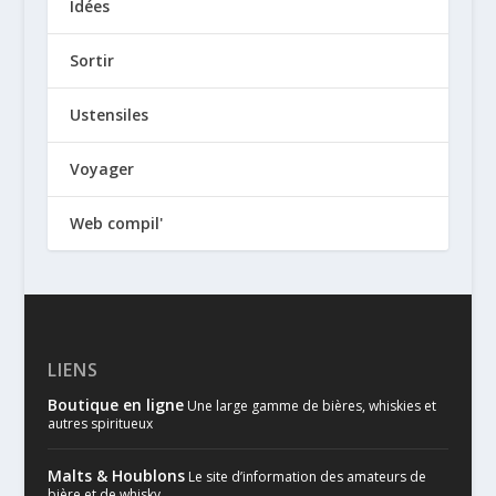
Idées
Sortir
Ustensiles
Voyager
Web compil'
LIENS
Boutique en ligne
Une large gamme de bières, whiskies et
autres spiritueux
Malts & Houblons
Le site d’information des amateurs de
bière et de whisky