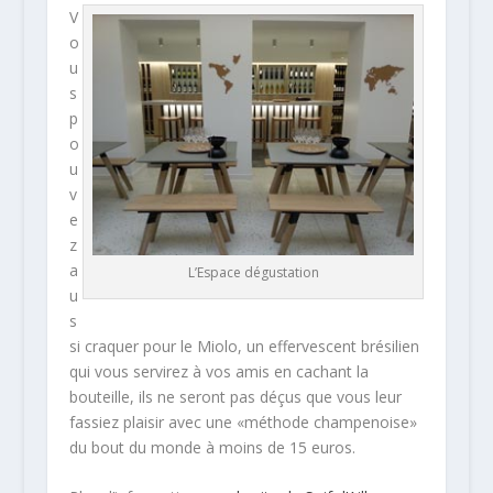
V
o
u
s
p
o
u
v
e
z
a
L’Espace dégustation
u
s
si craquer pour le Miolo, un effervescent brésilien
qui vous servirez à vos amis en cachant la
bouteille, ils ne seront pas déçus que vous leur
fassiez plaisir avec une «méthode champenoise»
du bout du monde à moins de 15 euros.