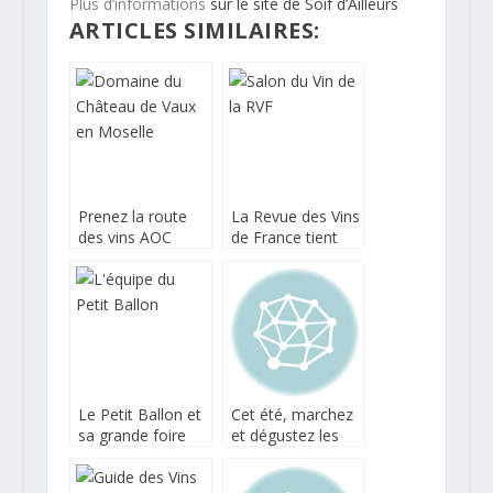
Plus d’informations
sur le site de Soif d’Ailleurs
ARTICLES SIMILAIRES:
Prenez la route
La Revue des Vins
des vins AOC
de France tient
Moselle
salon
Le Petit Ballon et
Cet été, marchez
sa grande foire
et dégustez les
aux vins
vins du mâconnais
!