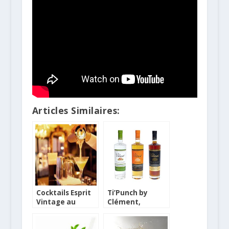
Articles Similaires:
Cocktails Esprit
Ti’Punch by
Vintage au
Clément,
Whisky Live Paris
revisite le
2012
Ti’Punch