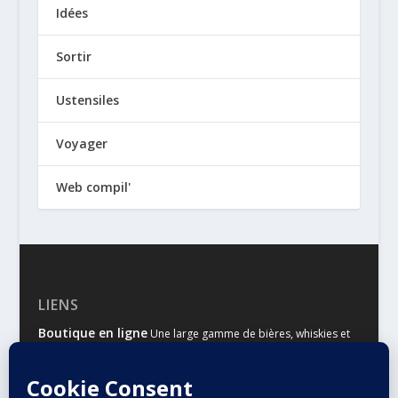
Idées
Sortir
Ustensiles
Voyager
Web compil'
LIENS
Boutique en ligne
Une large gamme de bières, whiskies et
autres spiritueux
Malts & Houblons
Le site d’information des amateurs de