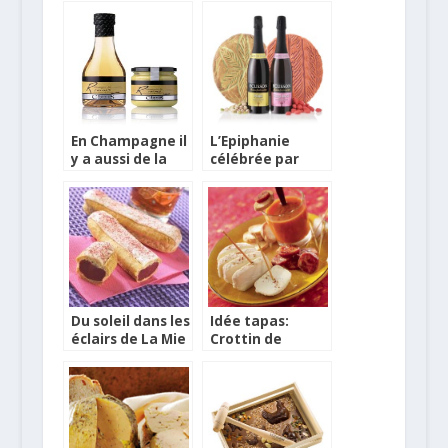
Maison Raymond
alternative au
fastfood
classique
En Champagne il
L’Epiphanie
y a aussi de la
célébrée par
moutarde et du
Gontran Cherrier
vinaigre
et Ecusson
Du soleil dans les
Idée tapas:
éclairs de La Mie
Crottin de
Câline
Chèvre et
Gaspacho