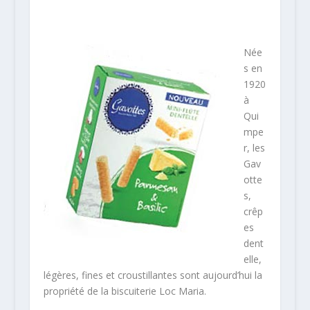
Née
s en
1920
à
Qui
mpe
r, les
Gav
otte
s,
crêp
es
dent
elle,
légères, fines et croustillantes sont aujourd’hui la
propriété de la biscuiterie Loc Maria.