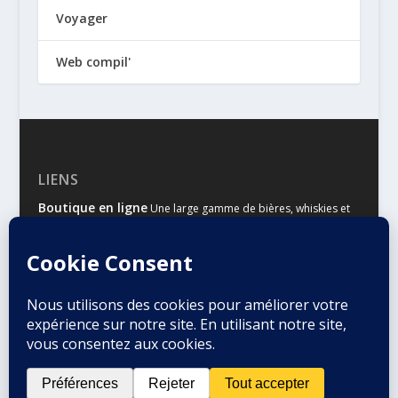
Voyager
Web compil'
LIENS
Boutique en ligne
Une large gamme de bières, whiskies et
autres spiritueux
Malts & Houblons
Le site d’information des amateurs de
bière et de whisky
Conçu par
| Propulsé par
Elegant Themes
WordPress