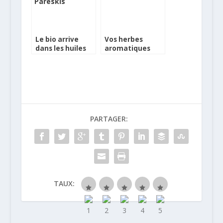
Le bio arrive
Vos herbes
dans les huiles
aromatiques
d’olive du
fraîches toute
Domaine de
l’année
Pareskis
PARTAGER:
TAUX: