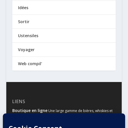
Idées
Sortir
Ustensiles
Voyager
Web compil'
LIENS
Boutique en ligne
Une large gamme de bières, whiskies et
autres spiritueux