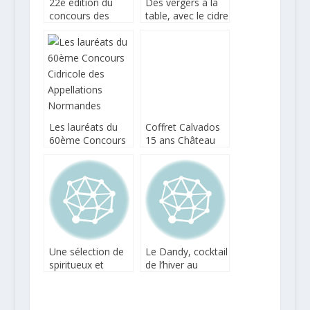
22e édition du
Des vergers à la
concours des
table, avec le cidre
Cidres de
breton Kerisac
Normandie
Les lauréats du
Coffret Calvados
60ème Concours
15 ans Château
Cidricole des
du Breuil,
Appellations
Bouteille du WE
Normandes
Une sélection de
Le Dandy, cocktail
spiritueux et
de l’hiver au
liqueurs made in
Calvados
france pour les
Fêtes