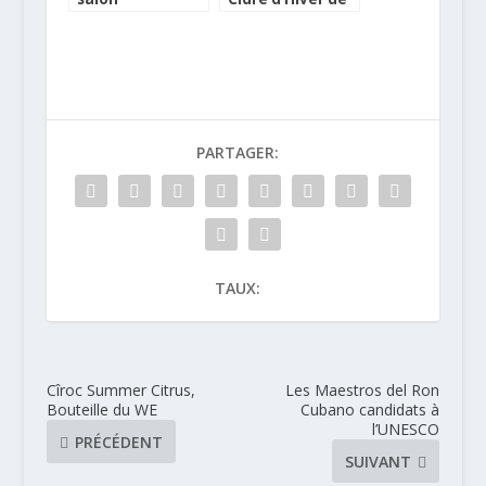
international
la Maison
des cidres en
Lefèvre
France
PARTAGER:
TAUX:
Cîroc Summer Citrus,
Les Maestros del Ron
Bouteille du WE
Cubano candidats à
l’UNESCO
PRÉCÉDENT
SUIVANT