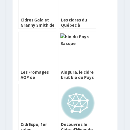
Cidres Gala et
Les cidres du
Granny Smith de
Québec à
Val de Rance,
découvrir
Bouteille du WE
Les Fromages
Aingura, le cidre
AOP de
brut bio du Pays
Normandie à
Basque
l’honneur toute
une semaine
CidrExpo, 1er
Découvrez le
salon
Cidre d’Hiver de