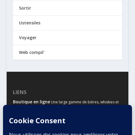
Sortir
Ustensiles
Voyager
Web compil'
LIENS
Boutique en ligne
Une large gamme de bières, whiskies et
autres spiritueux
Malts & Houblons
Le site d’information des amateurs de
bière et de whisky