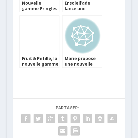
Nouvelle
Ensoleil’ade
gamme Pringles
lance une
Tortilla Chips
gamme de
pour vos apéros
recettes 100%
vegetales: Vég à
table
Fruit & Pétille, la
Marie propose
nouvelle gamme
une nouvelle
chez Cristaline
gamme de plats
surgelés
PARTAGER: