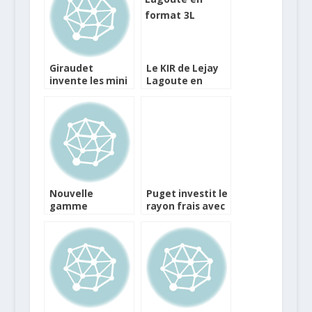
Giraudet
Le KIR de Lejay
invente les mini
Lagoute en
quenelles pour
format 3L
des apéros
festifs
Nouvelle
Puget investit le
gamme
rayon frais avec
NaturNes Bio de
une gamme
Nestlé
apéritive