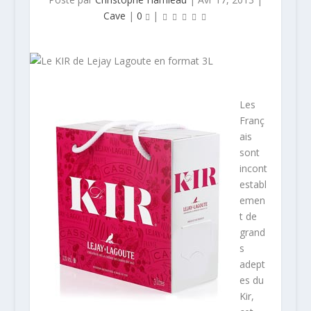
Cave
|
0
|
Les
Franç
ais
sont
incont
establ
emen
t de
grand
s
adept
es du
Kir,