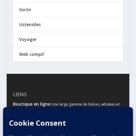
Sortir
Ustensiles
Voyager
Web compil'
LIENS
Boutique en ligne
Une large gamme de bières, whiskies et
autres spiritueux
Malts & Houblons
Le site d’information des amateurs de
bière et de whisky