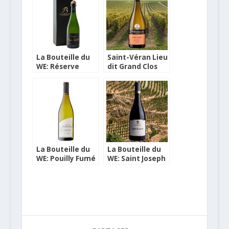
La Bouteille du
Saint-Véran Lieu
WE: Réserve
dit Grand Clos
Perpétuelle
2018 Bouteille du
Domaine Louis
WE
Brochet
La Bouteille du
La Bouteille du
WE: Pouilly Fumé
WE: Saint Joseph
3 Terroirs 2019
Esprit de Granit
Domaine Petit &
2015 Cave de
Fille
Tain