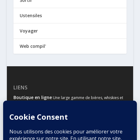
Sortir
Ustensiles
Voyager
Web compil'
LIENS
Boutique en ligne
Une large gamme de bières, whiskies et
autres spiritueux
Malts & Houblons
Le site d’information des amateurs de
bière et de whisky