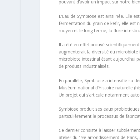
pouvant d’avoir un impact sur notre bie
L’Eau de Symbiose est ainsi née. Elle est
fermentation du grain de kéfir, elle est n
moyen et le long terme, la flore intestina
Il a été en effet prouvé scientifiquemen
augmenterait la diversité du microbiote 
microbiote intestinal étant aujourd’hu
de produits industrialisés.
En parallèle, Symbiose a intensifié sa d
Muséum national d’Histoire naturelle (hi
Un projet qui s’articule notamment autou
Symbiose produit ses eaux probiotiques a
particulièrement le processus de fabrica
Ce dernier consiste à laisser subtilemen
atelier du 19e arrondissement de Paris, a