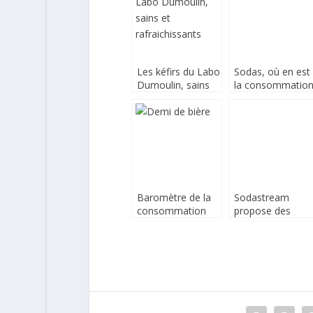
Les kéfirs du Labo
Sodas, où en est
Dumoulin, sains
la consommatio
et rafraichissants
des Français ?
Baromètre de la
Sodastream
consommation
propose des
des boissons
concentrés de
alcoolisées en
PepsiCo
France