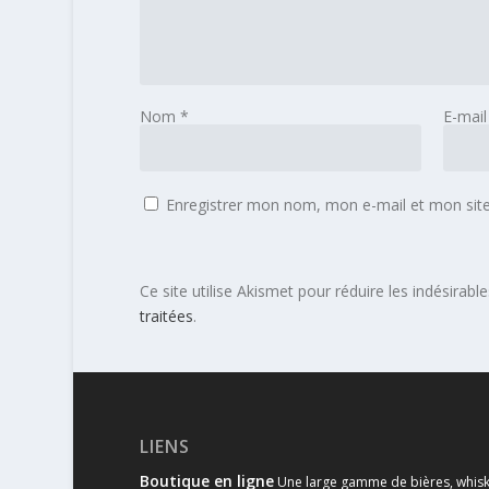
Nom
*
E-mai
Enregistrer mon nom, mon e-mail et mon sit
Ce site utilise Akismet pour réduire les indésirabl
traitées
.
LIENS
Boutique en ligne
Une large gamme de bières, whisk