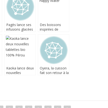
Pagès lance ses
Des boissons
n
infusions glacées
inspirées de
Bio et une
l’Ayurveda
nouvelle recette
détox
Kaoka lance deux
Oyera, la cuisson
nouvelles
fait son retour à la
tablettes bio
terre
100% Pérou