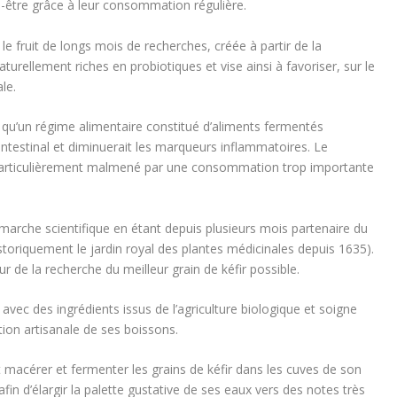
n-être grâce à leur consommation régulière.
 le fruit de longs mois de recherches, créée à partir de la
aturellement riches en probiotiques et vise ainsi à favoriser, sur le
le.
t qu’un régime alimentaire constitué d’aliments fermentés
intestinal et diminuerait les marqueurs inflammatoires. Le
i particulièrement malmené par une consommation trop importante
émarche scientifique en étant depuis plusieurs mois partenaire du
storiquement le jardin royal des plantes médicinales depuis 1635).
r de la recherche du meilleur grain de kéfir possible.
vec des ingrédients issus de l’agriculture biologique et soigne
tion artisanale de ses boissons.
t macérer et fermenter les grains de kéfir dans les cuves de son
fin d’élargir la palette gustative de ses eaux vers des notes très