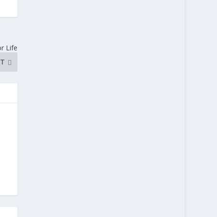
or Life
NT