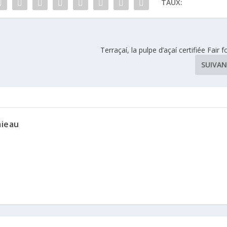
TAUX:
Terraçaí, la pulpe d’açaí certifiée Fair f
SUIVA
mieau