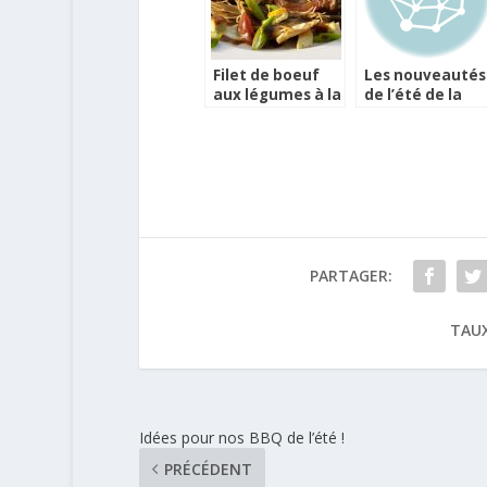
Filet de boeuf
Les nouveautés
aux légumes à la
de l’été de la
japonaise et
Pâtisserie Ciel
carafe collector
Kikkoman
PARTAGER:
TAUX
Idées pour nos BBQ de l’été !
PRÉCÉDENT