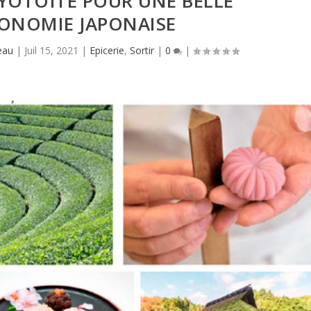
YOTOÏTE POUR UNE BELLE
ONOMIE JAPONAISE
eau
|
Juil 15, 2021
|
Epicerie
,
Sortir
|
0
|