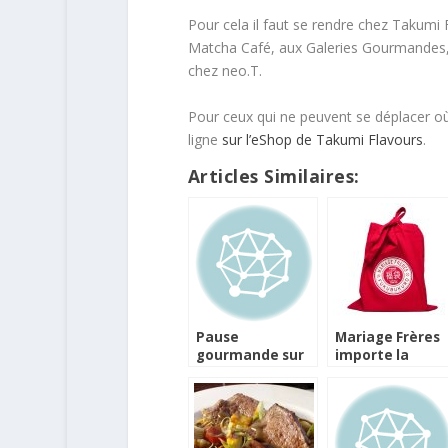
Pour cela il faut se rendre chez Takumi 
Matcha Café, aux Galeries Gourmandes, 
chez neo.T.
Pour ceux qui ne peuvent se déplacer où qu
ligne
sur l’eShop de Takumi Flavours
.
Articles Similaires:
Pause
Mariage Frères
gourmande sur
importe la
les quais de
tradition
Seine avec le
japonaise des
salon Saveurs et
Fukubukuro
Vins