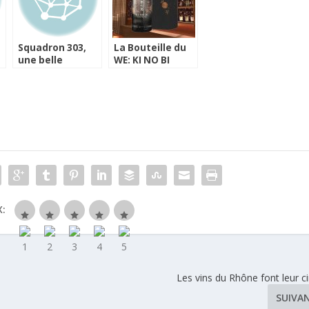
Squadron 303,
La Bouteille du
une belle
WE: KI NO BI
histoire, une
Kyoto Dry Gin
belle vodka
:
Les vins du Rhône font leur 
SUIVA