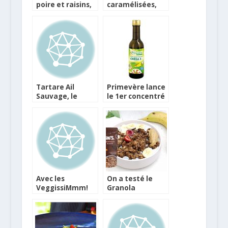
poire et raisins,
caramélisées,
Tartare
poireaux
Cranberry &
vinaigrette et
Poivre
Tartare Oignon
rouge &
Coriandre
Tartare Ail
Primevère lance
Sauvage, le
le 1er concentré
fromage délicat
végétal « oméga
à savourer
3 »
nature ou en
recettes
Avec les
On a testé le
VeggissiMmm!
Granola
de Bonduelle
Chocolat Noir de
ajoutez du
Jimini’s
végétal à votre
quotidien