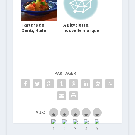
Tartare de
A Bicyclette,
Denti, Huile
nouvelle marque
d’Olive de Corse
de desserts aux
AOP, agrumes et
recettes 100%
moutarde au
végétales
cédrat
PARTAGER:
TAUX: