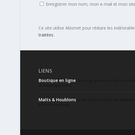
Enregistrer mon nom, mon e-mail et mon sit
Ce site utilise Akismet pour réduire les indésirabl
traitées
.
LIENS
Boutique en ligne
Une large gamme de bières, whisk
et autres spiritueux
Malts & Houblons
Le site d’information des amateur
bière et de whisky