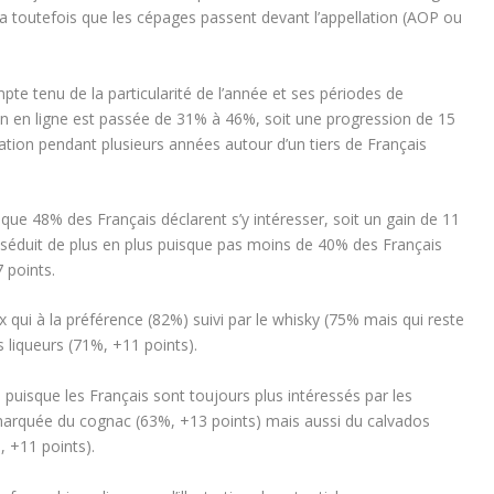
ra toutefois que les cépages passent devant l’appellation (AOP ou
te tenu de la particularité de l’année et ses périodes de
in en ligne est passée de 31% à 46%, soit une progression de 15
ation pendant plusieurs années autour d’un tiers de Français
t que 48% des Français déclarent s’y intéresser, soit un gain de 11
, séduit de plus en plus puisque pas moins de 40% des Français
7 points.
x qui à la préférence (82%) suivi par le whisky (75% mais qui reste
s liqueurs (71%, +11 points).
puisque les Français sont toujours plus intéressés par les
emarquée du cognac (63%, +13 points) mais aussi du calvados
, +11 points).