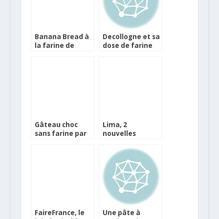
Banana Bread à
Decollogne et sa
la farine de
dose de farine
patate douce
Gâteau choc
Lima, 2
sans farine par
nouvelles
Amandine
boissons à
Chaignot
l’avoine sans
sucres
FaireFrance, le
Une pâte à