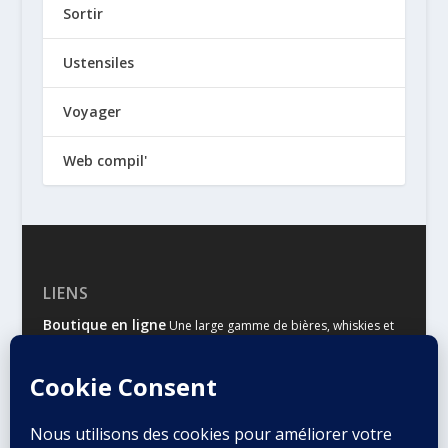
Sortir
Ustensiles
Voyager
Web compil'
LIENS
Boutique en ligne
Une large gamme de bières, whiskies et
autres spiritueux
Malts & Houblons
Le site d’information des amateurs de
bière et de whisky