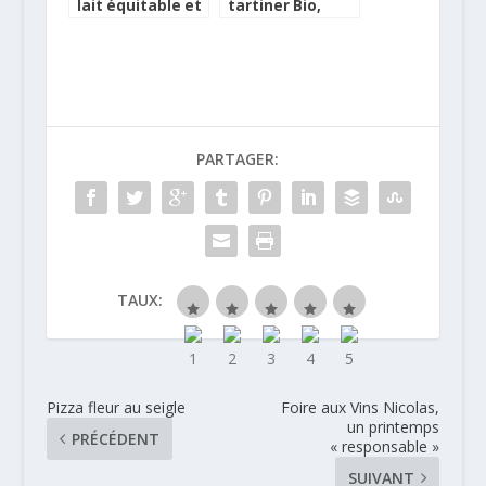
lait équitable et
tartiner Bio,
solidaire
équitable et
bonne chez Alter
Eco
PARTAGER:
TAUX:
Pizza fleur au seigle
Foire aux Vins Nicolas,
un printemps
PRÉCÉDENT
« responsable »
SUIVANT