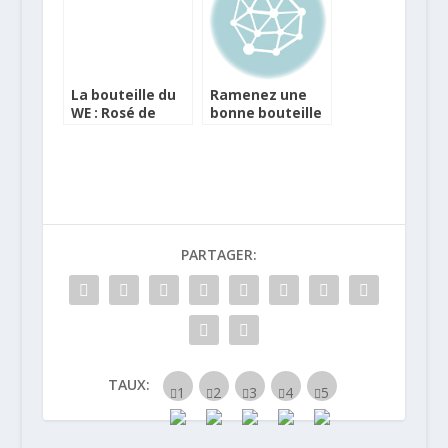
.
La bouteille du
Ramenez une
WE : Rosé de
bonne bouteille
Saignée 2012
en toute
Colin
sécurité dans
vos bagages
PARTAGER:
TAUX: