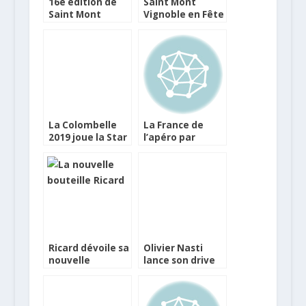
16e édition de
Saint Mont
Saint Mont
Vignoble en Fête
Vignoble en Fête
va célébrer sa 20
ème édition
La Colombelle
La France de
2019 joue la Star
l’apéro par
Monsieur Drive
Ricard dévoile sa
Olivier Nasti
nouvelle
lance son drive
bouteille
de plateaux
repas
gastronomiques