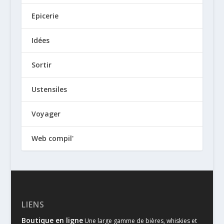
Epicerie
Idées
Sortir
Ustensiles
Voyager
Web compil'
LIENS
Boutique en ligne
Une large gamme de bières, whiskies et