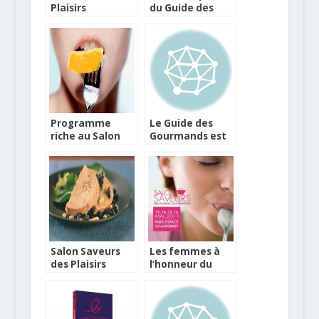
Plaisirs
du Guide des
Gourmands avec
Gourmands 2017
Guy Martin
Programme
Le Guide des
riche au Salon
Gourmands est
Saveurs de Paris
sorti et fête ses
30 ans
Salon Saveurs
Les femmes à
des Plaisirs
l’honneur du
Gourmands à
Salon Saveurs
Paris
des plaisirs
gourmands