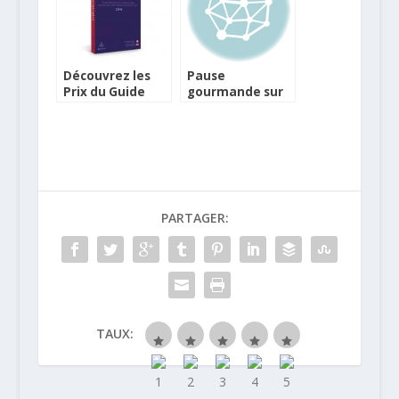
Découvrez les
Pause
Prix du Guide
gourmande sur
Lebey Paris-
les quais de
London 2018
Seine avec le
salon Saveurs et
Vins
PARTAGER:
TAUX: