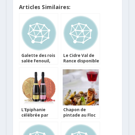
Articles Similaires:
Galette des rois
Le Cidre Val de
salée Fenouil,
Rance disponible
Mandarine, Fleur
en canettes
d’agastache
L’Epiphanie
Chapon de
célébrée par
pintade au Floc
Gontran Cherrier
de Gascogne
et Ecusson
rouge, truffes,
jus de truffes