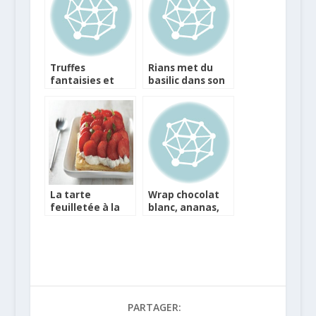
Truffes
Rians met du
fantaisies et
basilic dans son
chocolats au
chèvre
Baileys pour les
fêtes
La tarte
Wrap chocolat
feuilletée à la
blanc, ananas,
ricotta, basilic et
basilic et zeste
fraises marinées
de citron vert
PARTAGER: