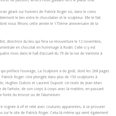
écran géant sur l’univers de Patrick Roger où, dans le coins
lement le lien entre le chocolatier et le sculpteur. Elle le fait
dont nous fêtons cette année le 175ème anniversaire de la
illot, directrice du lieu qui fera sa réouverture le 12 novembre,
umentale en chocolat en hommage à Rodin. Celle-ci y est
atre mois dans le hall d’accueil du 79 de la rue de Varenne à
t qui préface l’ouvrage, La Sculpture a du goût, dont les 268 pages
e Patrick Roger. Une plongée dans plus de 150 sculptures à
lle, Hughes Dubois et Laurent Dupont. Un texte de Jean-Marc
e de l’artiste, de son corps à corps avec la matière, en passant
a fonte du bronze ou de l’aluminium.
e rognée à vif et relié avec coutures apparentes, à se procurer
u sur le site de Patrick Roger. Celui-là même qui vient également