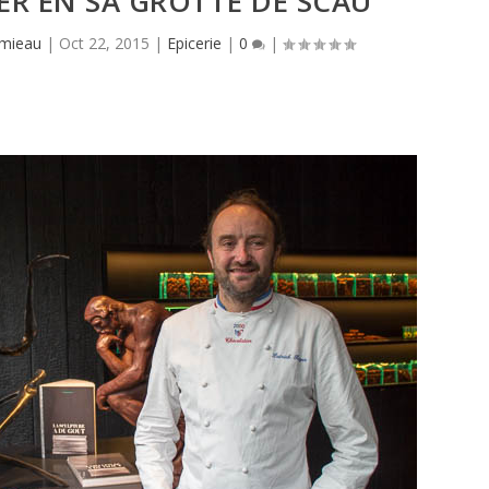
ER EN SA GROTTE DE SCAU
amieau
|
Oct 22, 2015
|
Epicerie
|
0
|