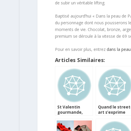
de subir un véritable lifting.
Baptisé aujourd’hui « Dans la peau de Pa
du personnage dont nous pousserons les
moments de vie. Chocolat, bronze, arge
premium se déroule à la vitesse de 69 
Pour en savoir plus, entrez
dans la peau
Articles Similaires:
St Valentin
Quand le street
gourmande,
art s’exprime
vraiment à deux
dans les oeufs
!
de Pâques