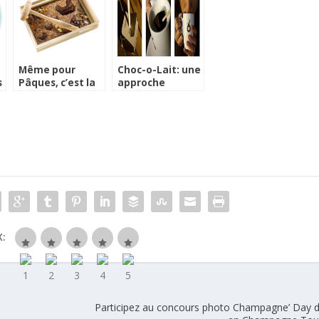
Même pour
Choc-o-Lait: une
s
Pâques, c’est la
approche
tablette qui est
originale du
à la mode…
chocolat chaud
:
Participez au concours photo Champagne’ Day 