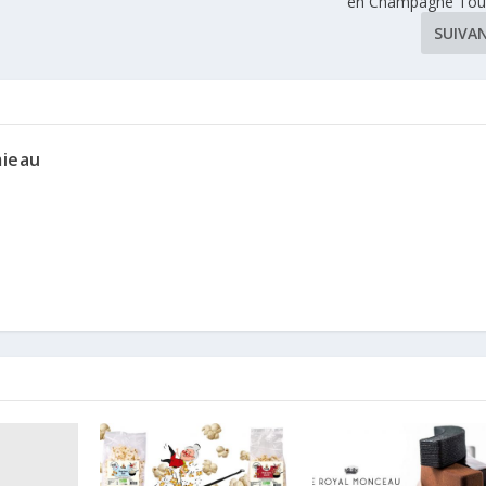
en Champagne Tou
SUIVA
mieau