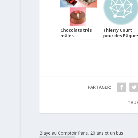
Chocolats trés
Thierry Court
mâles
pour des Pâque
très rock’n roll
PARTAGER:
TAUX
Blaye au Comptoir Paris, 20 ans et un bus