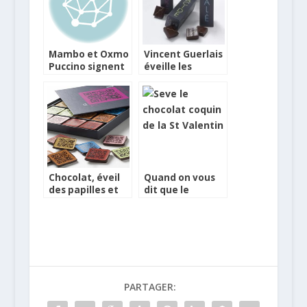
Mambo et Oxmo
Vincent Guerlais
Puccino signent
éveille les
une édition
papilles au
limitée de vodka
chocolat
Eristoff
Chocolat, éveil
Quand on vous
des papilles et
dit que le
nouvelles
chocolat est
technologies
aphrodisiaque…
PARTAGER: