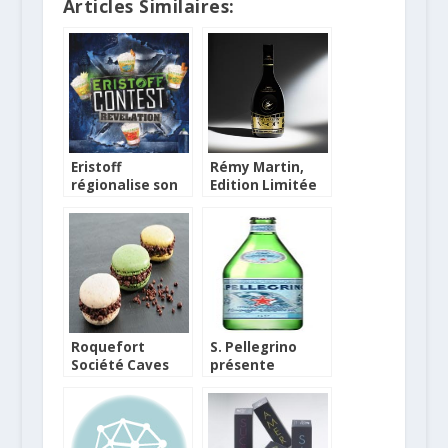
Articles Similaires:
Eristoff
Rémy Martin,
régionalise son
Edition Limitée
Contest autour
Festival de
de la caïpiroska
Cannes 2011
Roquefort
S. Pellegrino
Société Caves
présente
Baragnaudes et
l’édition limitée
chocolat
Cinéma
pétillant