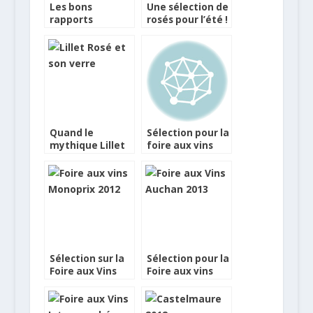
Les bons
Une sélection de
rapports
rosés pour l’été !
qualité/prix de
la foire aux vins
Simply Market
Quand le
Sélection pour la
mythique Lillet
foire aux vins
se pare d’une
Casino
robe rose
Sélection sur la
Sélection pour la
Foire aux Vins
Foire aux vins
Monoprix
Auchan