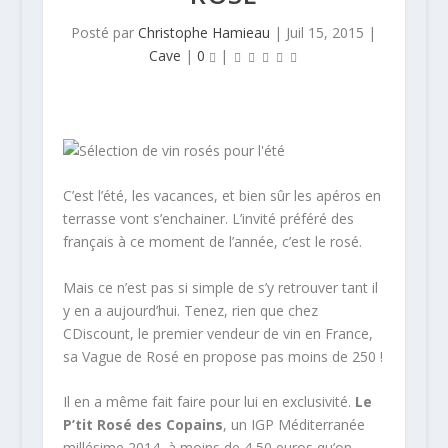
Posté par
Christophe Hamieau
|
Juil 15, 2015
|
Cave
|
0
|
C’est l’été, les vacances, et bien sûr les apéros en
terrasse vont s’enchainer. L’invité préféré des
français à ce moment de l’année, c’est le rosé.
Mais ce n’est pas si simple de s’y retrouver tant il
y en a aujourd’hui. Tenez, rien que chez
CDiscount, le premier vendeur de vin en France,
sa Vague de Rosé en propose pas moins de 250 !
Il en a même fait faire pour lui en exclusivité.
Le
P’tit Rosé des Copains
, un IGP Méditerranée
millésime 2014, à moins de 4,50 euros qu’on