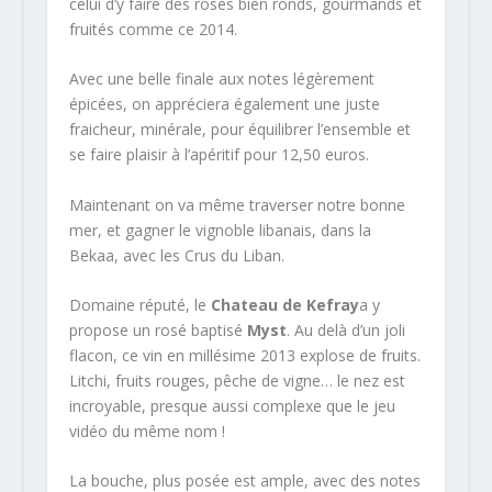
celui d’y faire des rosés bien ronds, gourmands et
fruités comme ce 2014.
Avec une belle finale aux notes légèrement
épicées, on appréciera également une juste
fraicheur, minérale, pour équilibrer l’ensemble et
se faire plaisir à l’apéritif pour 12,50 euros.
Maintenant on va même traverser notre bonne
mer, et gagner le vignoble libanais, dans la
Bekaa, avec les Crus du Liban.
Domaine réputé, le
Chateau de Kefray
a y
propose un rosé baptisé
Myst
. Au delà d’un joli
flacon, ce vin en millésime 2013 explose de fruits.
Litchi, fruits rouges, pêche de vigne… le nez est
incroyable, presque aussi complexe que le jeu
vidéo du même nom !
La bouche, plus posée est ample, avec des notes