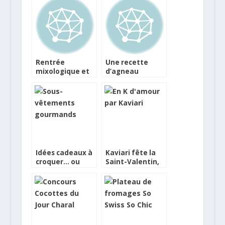
Rentrée
Une recette
mixologique et
d’agneau
originale pour Le
originale pour
Traiteur du
Pâques
Marais
Idées cadeaux à
Kaviari fête la
croquer… ou
Saint-Valentin,
presque !
coffrets et jeux
concours !