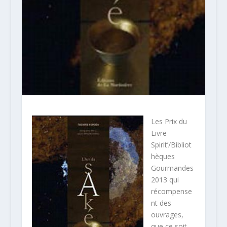
Les Prix du
Livre
Spirit’/Bibliot
hèques
Gourmandes
2013 qui
récompense
nt des
ouvrages,
que ce soit