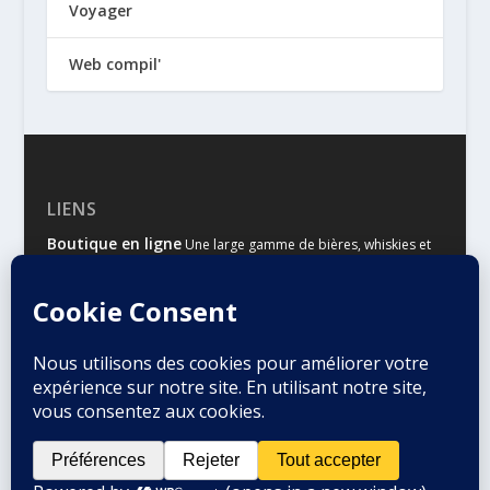
Voyager
Web compil'
LIENS
Boutique en ligne
Une large gamme de bières, whiskies et
autres spiritueux
Malts & Houblons
Le site d’information des amateurs de
bière et de whisky
Conçu par
| Propulsé par
Elegant Themes
WordPress