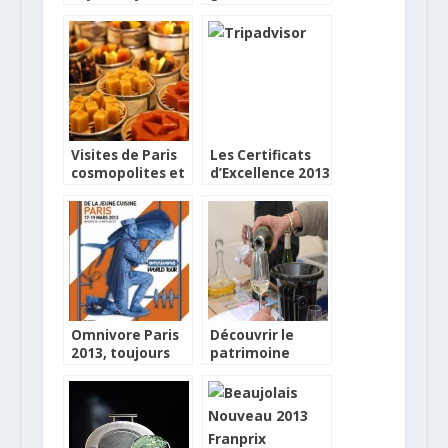
gourmandes !
d’un Petit Futé
parisien
Visites de Paris
Les Certificats
cosmopolites et
d’Excellence 2013
gourmandes
de TripAdvisor
Omnivore Paris
Découvrir le
2013, toujours
patrimoine
plus et plus
gastronomique
international
à Vitiloire 2013