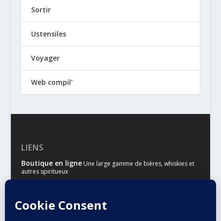
Sortir
Ustensiles
Voyager
Web compil'
LIENS
Boutique en ligne
Une large gamme de bières, whiskies et
autres spiritueux
Malts & Houblons
Le site d’information des amateurs de
bière et de whisky