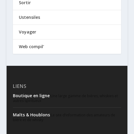
Sortir
Ustensiles
Voyager
Web compil'
LIENS
Boutique en ligne
Une large gamme de bières, whiskies et
autres spiritueux
Malts & Houblons
Le site d’information des amateurs de
bière et de whisky