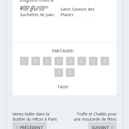
Foie gras sur
Salon Saveurs des
buchettes de pain‐
Plaisirs
ficelle à la
Gourmands à
compotée
Paris
d’oignons roses et
gelée de poires
PARTAGER:
TAUX:
Venez buller dans la
Truffe et Chablis pour
Bubble du Hilton à Paris
une moutarde de fêtes
PRÉCÉDENT
SUIVANT