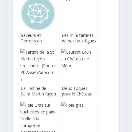
Saveurs et
Les mini‐tartines
Terroirs en
de pain aux figues
Méditerranée 10e
sèches et
édition
noisettes et foie
gras sur lit de
figues rôties
La Tartine de
Deux Toques
Saint Martin façon
pour le Château
bruschetta aux
de Méry
tomates confites
avec magret
séché et Foie
Gras entier