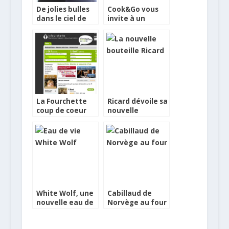
De jolies bulles
Cook&Go vous
dans le ciel de
invite à un
British Airways
retour en
enfance
La Fourchette
Ricard dévoile sa
coup de coeur
nouvelle
aux ACSEL du
bouteille
Numérique
White Wolf, une
Cabillaud de
nouvelle eau de
Norvège au four
vie blanche