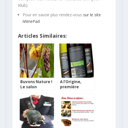
Klub).
Pour en savoir plus rendez-vous
sur le site
iWinePad
Articles Similaires:
Buvons Nature !
A l’Origine,
Le salon
première
convivial des
marque
vins sains
transversale de
vins bio éco-
responsable