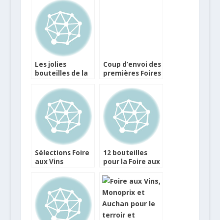
Les jolies
Coup d’envoi des
bouteilles de la
premières Foires
foire aux vins
aux vins
Monoprix
Sélections Foire
12 bouteilles
aux Vins
pour la Foire aux
Millésimes,
Vins Monoprix
Netvin, Vinatis
et Wineandco