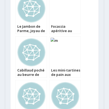
Le Jambon de
Focaccia
Parme, joyau de
apéritive au
la gastronomie
Jambon de
italienne
Parme, brocoli
et ricotta
Cabillaud poché
Les mini‐tartines
au beurre de
de pain aux
matcha et
figues sèches et
Jambon de
noisettes et foie
Parme, salsifis et
gras sur lit de
shiitakés rôtis,
figues rôties
condiment au
Jambon de
Parme