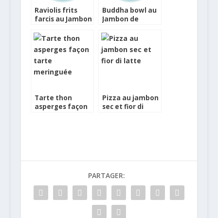
Raviolis frits
Buddha bowl au
farcis au Jambon
Jambon de
de Parme et
Parme
petits piments
doux fourrés à la
ricotta
Tarte thon
Pizza au jambon
asperges façon
sec et fior di
tarte meringuée
latte
PARTAGER: