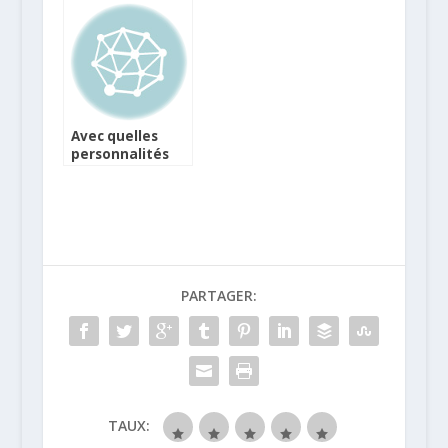
Avec quelles
personnalités
les Français(e)s
aimeraient diner
pour la St
Valentin ?
PARTAGER:
TAUX: