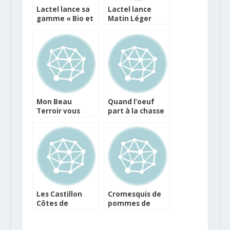
Lactel lance sa
Lactel lance
gamme « Bio et
Matin Léger
Engagé » dans
Chocolat au Lait
un contexte
tendu pour
Lactalis
Mon Beau
Quand l’oeuf
Terroir vous
part à la chasse
invite à visiter
au carbone !
fermes, éleveurs
et producteurs !
Les Castillon
Cromesquis de
Côtes de
pommes de
Bordeaux
terre
s’invitent chez