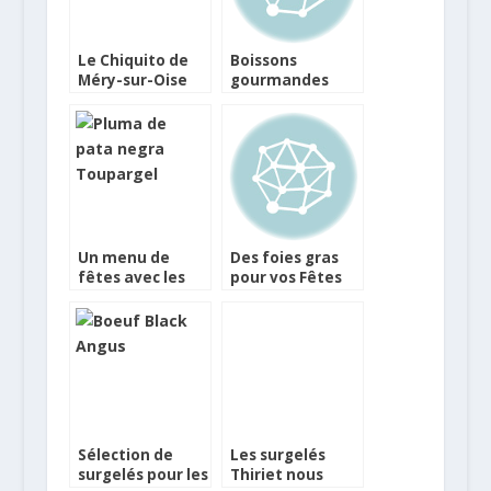
Le Chiquito de
Boissons
Méry-sur-Oise
gourmandes
fait Click &
pour les Fêtes
Collect et c’est
chez Costa
bon !
Coffee
Un menu de
Des foies gras
fêtes avec les
pour vos Fêtes
nouveautés
Toupargel
Sélection de
Les surgelés
surgelés pour les
Thiriet nous