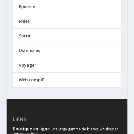
Epicerie
Idées
Sortir
Ustensiles
Voyager
Web compil'
LIENS
Boutique en ligne
Une large gamme de bières, whiskies et
autres spiritueux