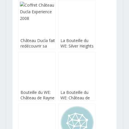
2015
Château Ducla fait
La Bouteille du
redécouvrir sa
WE: Silver Heights
cuvée hommage
Family Reserve
à Jimi Hendrix
2015
Bouteille du WE:
La Bouteille du
Château de Rayne
WE: Château de
Vigneau 2010
Quintigny 2014
L’Etoile Savagnin
de Cartaux
Bougaud