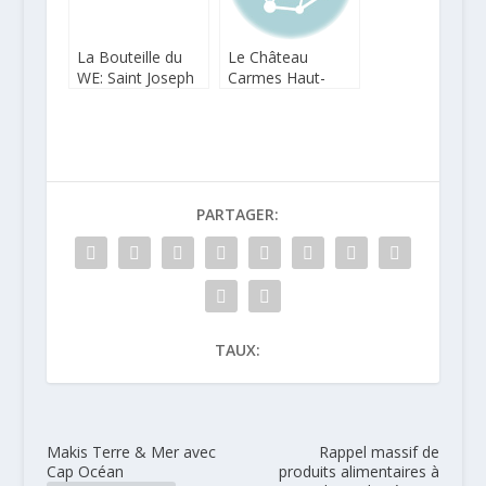
La Bouteille du
Le Château
WE: Saint Joseph
Carmes Haut-
Esprit de Granit
Brion propose
2015 Cave de Tain
son 2016 en
Marie-Jeanne
PARTAGER:
TAUX:
Makis Terre & Mer avec
Rappel massif de
Cap Océan
produits alimentaires à