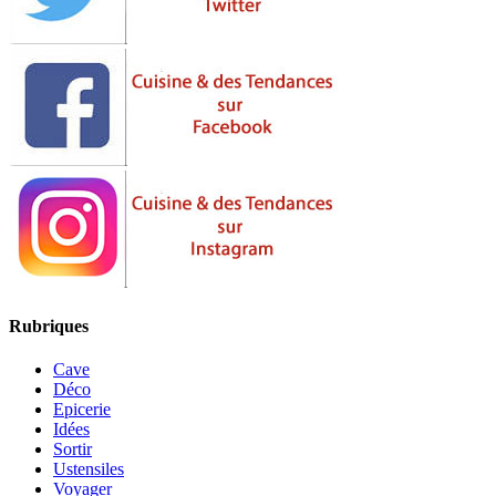
Rubriques
Cave
Déco
Epicerie
Idées
Sortir
Ustensiles
Voyager