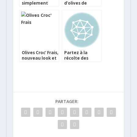
simplement
d’olives de
cerises et olives
terroirs font
recettes
Olives Croc’ Frais,
Partez à la
nouveau look et
récolte des
nouvelles
olives de
variétés
Toscane dans
une belle villa
PARTAGER: