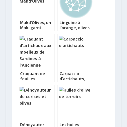
Makd’Olives, un
Linguine à
Maki garni
l’orange, olives
d’olives vertes,
Cailletier et
de saumon et
jambon de
d’herbes
Parme
fraîches
Craquant de
Carpaccio
feuilles
d’artichauts,
d’artichauts,
amandes au lait,
moelleux de
dés d’orange,
Sardines à
petites feuilles
l’ancienne
d’estragon,
basilic,
coriandre, dés
de pain brûlé
Dénoyauter
Les huiles