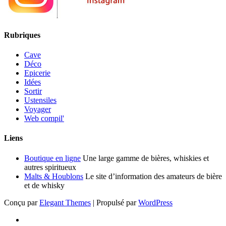
Rubriques
Cave
Déco
Epicerie
Idées
Sortir
Ustensiles
Voyager
Web compil'
Liens
Boutique en ligne
Une large gamme de bières, whiskies et
autres spiritueux
Malts & Houblons
Le site d’information des amateurs de bière
et de whisky
Conçu par
Elegant Themes
| Propulsé par
WordPress