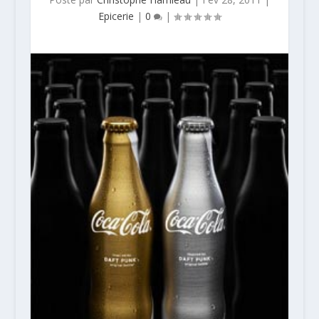
Epicerie
|
0
|