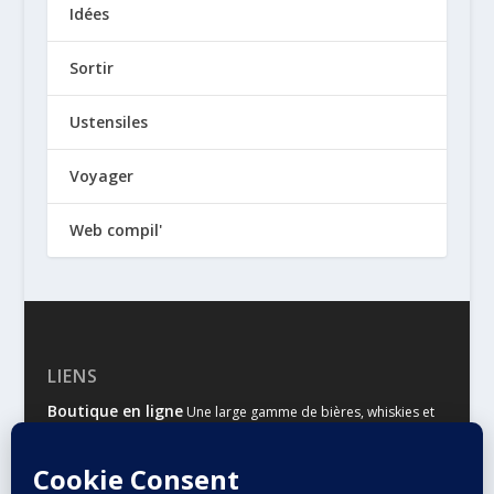
Idées
Sortir
Ustensiles
Voyager
Web compil'
LIENS
Boutique en ligne
Une large gamme de bières, whiskies et
autres spiritueux
Malts & Houblons
Le site d’information des amateurs de