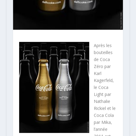
Après les
bouteilles
de Coca
Zéro par
Karl
Kagerfeld,
le Coca
Light par
Nathalie
Rickiel et le
Coca Cola
par Mika,
l’année