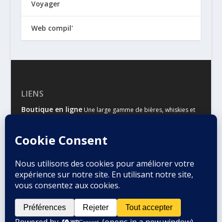
Voyager
Web compil'
LIENS
Boutique en ligne
Une large gamme de bières, whiskies et
autres spiritueux
Malts & Houblons
Le site d’information des amateurs de
bière et de whisky
Conçu par
| Propulsé par
Elegant Themes
WordPress