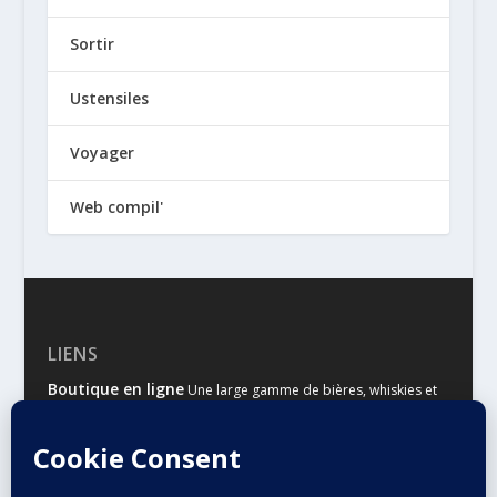
Sortir
Ustensiles
Voyager
Web compil'
LIENS
Boutique en ligne
Une large gamme de bières, whiskies et
autres spiritueux
Malts & Houblons
Le site d’information des amateurs de
bière et de whisky