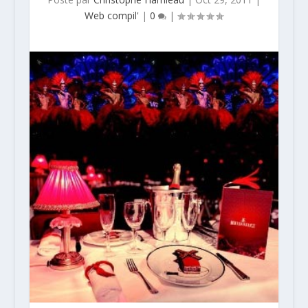
Web compil'
|
0
|