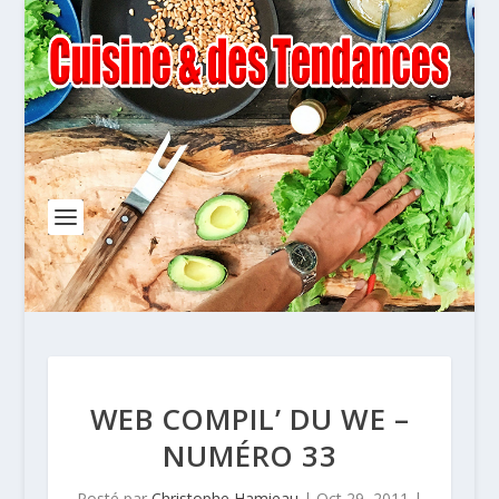
WEB COMPIL’ DU WE –
NUMÉRO 33
Posté par
Christophe Hamieau
|
Oct 29, 2011
|