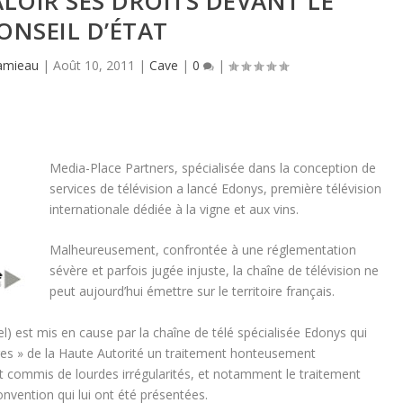
ALOIR SES DROITS DEVANT LE
ONSEIL D’ÉTAT
amieau
|
Août 10, 2011
|
Cave
|
0
|
Media-Place Partners, spécialisée dans la conception de
services de télévision a lancé Edonys, première télévision
internationale dédiée à la vigne et aux vins.
Malheureusement, confrontée à une réglementation
sévère et parfois jugée injuste, la chaîne de télévision ne
peut aujourd’hui émettre sur le territoire français.
el) est mis en cause par la chaîne de télé spécialisée Edonys qui
sages » de la Haute Autorité un traitement honteusement
ait commis de lourdes irrégularités, et notamment le traitement
nvention qui lui ont été présentées.