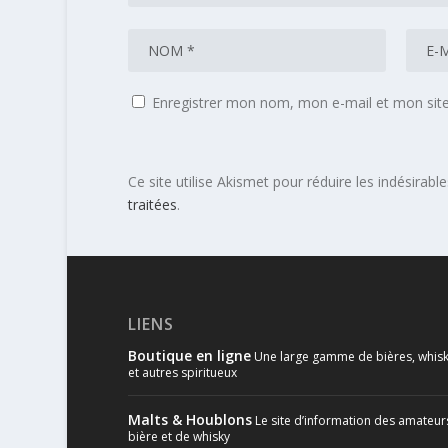
Enregistrer mon nom, mon e-mail et mon sit
Ce site utilise Akismet pour réduire les indésirabl
traitées
.
LIENS
Boutique en ligne
Une large gamme de bières, whisk
et autres spiritueux
Malts & Houblons
Le site d’information des amateur
bière et de whisky