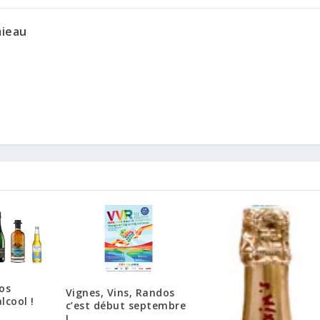
mieau
os
Vignes, Vins, Randos
lcool !
c’est début septembre
!