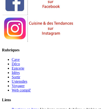
Rubriques
Cave
Déco
Epicerie
Idées
Sortir
Ustensiles
Voyager
Web compil'
Liens